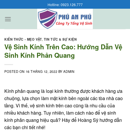
Skip
Hotline: 0923.126.777
to
content
KIẾN THỨC - MẸO VẶT
,
TIN TỨC & SỰ KIỆN
Vệ Sinh Kính Trên Cao: Hướng Dẫn Vệ
Sinh Kính Phản Quang
POSTED ON
16 THÁNG 12, 2022
BY
ADMIN
Kính phản quang là loại kính thường được khách hàng ưa
chuộng, lựa chọn làm mặt kính bên ngoài các tòa nhà cao
tầng. Vì thế, vệ sinh kính trên cao cũng là nhu cầu của
nhiều khách hàng. Tuy nhiên, làm cách nào để vệ sinh
kính phản quang hiệu quả? Hãy để Hoàng Sỹ hướng dẫn
các bạn chi tiết nhé!