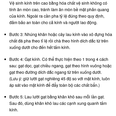
Vệ sinh kính trên cao bằng hóa chất vệ sinh không có
tính ăn mòn cao, tránh làm ăn mòn bề mặt phản quang
của kính. Ngoài ra cần pha tỷ lệ đúng theo quy định,
đảm bảo an toàn cho cả kính và người lao động.
Bước 3: Nhúng khăn hoặc cây lau kính vào xô đựng hóa
chất đã pha theo tỉ lệ rồi chà theo hình dích dắc từ trên
xuống dưới cho đến hết tấm kính.
Bước 4: Gạt kính. Có thể thực hiện theo 1 trong 4 cách
sau: gạt dọc, gạt chiều ngang, gạt theo hình vuông hoặc
gạt theo đường dích dắc ngang từ trên xuống dưới.
(Lưu ý: giữ lưỡi gạt nghiêng 45 độ so với mặt kính, luôn
áp sát vào mặt kính để đẩy toàn bộ các chất bẩn.)
Bước 5: Lau lưỡi gạt bằng khăn khô sau mỗi lần gạt.
Sau đó, dùng khăn khô lau các cạnh xung quanh tấm
kính.