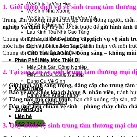
Vệ Sinh Trường Học
1. Giới thiệu dịch vụ vệ sinh trung tâm thương
Vệ Sinh Nhà Xưởng
Vệ Sinh Trung Tâm Thương Mại
Trung tâm thương mại là nơi tập trung đông người, diễn 
Vệ Sinh Ngành Y Tế
nghiệp và định kỳ
là yếu tố bắt buộc để
giữ hình ảnh 
Lau Kính Tòa Nhà Cao Tầng
Dịch Vụ Kiểm Soát Côn Trùng
Chúng tôi tự hào là
đơn vị cung cấp dịch vụ vệ sinh t
Dịch Vụ Chăm Sóc Cây Cảnh
móc hiện đại, và hóa chất an toàn, thân thiện với môi trư
CHO THUÊ LAO ĐỘNG
Chúng tôi đảm bảo
sạch sâu – bóng sáng – không mù
Phân Phối Máy Móc Thiết Bị
Máy Chà Sàn Công Nghiệp
2. Tại sao cần vệ sinh trung tâm thương mại đ
Máy Hút Bụi Công Nghiệp
Dụng Cụ Vệ Sinh
✅
Giữ hình ảnh sang trọng, đẳng cấp cho trung tâm
Khách hàng
✅
Bảo vệ sức khỏe khách hàng & nhân viên
, tránh b
Danh sách Khách hàng
✅
Tăng tuổi thọ công trình
, hạn chế xuống cấp sàn, tr
Ý kiến khách hàng
✅
Đáp ứng tiêu chuẩn vệ sinh – phòng cháy chữa chá
Tuyển dụng
Liên hệ
0923 126 777
3. Quy trình vệ sinh trung tâm thương mại ch