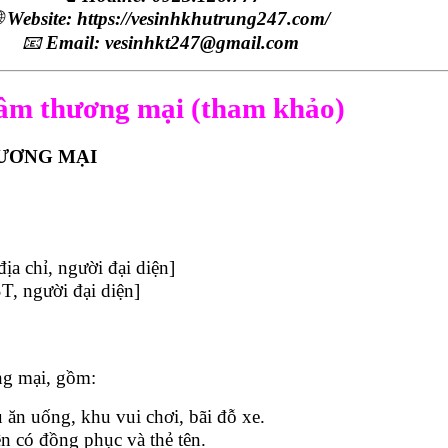

Website: https://vesinhkhutrung247.com/
📧
Email: vesinhkt247@gmail.com
tâm thương mại (tham khảo)
HƯƠNG MẠI
ịa chỉ, người đại diện]
T, người đại diện]
ng mại, gồm:
 ăn uống, khu vui chơi, bãi đỗ xe.
ên có đồng phục và thẻ tên.