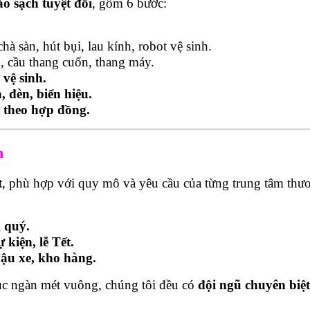
ảo sạch tuyệt đối
, gồm 6 bước:
à sàn, hút bụi, lau kính, robot vệ sinh.
, cầu thang cuốn, thang máy.
vệ sinh.
 đèn, biển hiệu.
ỳ theo hợp đồng.
m
t
, phù hợp với quy mô và yêu cầu của từng trung tâm thư
 quý.
 kiện, lễ Tết.
đậu xe, kho hàng.
hục ngàn mét vuông, chúng tôi đều có
đội ngũ chuyên biệt