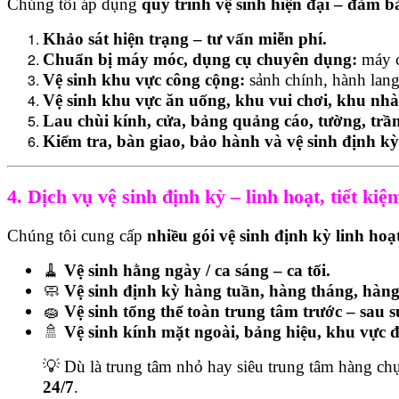
Chúng tôi áp dụng
quy trình vệ sinh hiện đại – đảm b
Khảo sát hiện trạng – tư vấn miễn phí.
Chuẩn bị máy móc, dụng cụ chuyên dụng:
máy ch
Vệ sinh khu vực công cộng:
sảnh chính, hành lang
Vệ sinh khu vực ăn uống, khu vui chơi, khu nhà 
Lau chùi kính, cửa, bảng quảng cáo, tường, trần,
Kiểm tra, bàn giao, bảo hành và vệ sinh định k
4. Dịch vụ vệ sinh định kỳ – linh hoạt, tiết kiệ
Chúng tôi cung cấp
nhiều gói vệ sinh định kỳ linh hoạ
🧹
Vệ sinh hằng ngày / ca sáng – ca tối.
🧼
Vệ sinh định kỳ hàng tuần, hàng tháng, hàng
🧽
Vệ sinh tổng thể toàn trung tâm trước – sau sự
🚿
Vệ sinh kính mặt ngoài, bảng hiệu, khu vực 
💡 Dù là trung tâm nhỏ hay siêu trung tâm hàng c
24/7
.