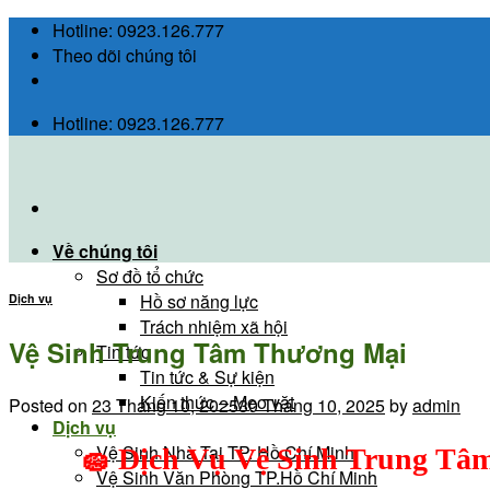
Skip
Hotline: 0923.126.777
to
Theo dõi chúng tôi
content
Hotline: 0923.126.777
Về chúng tôi
Sơ đồ tổ chức
Hồ sơ năng lực
Dịch vụ
Trách nhiệm xã hội
Vệ Sinh Trung Tâm Thương Mại
Tin tức
Tin tức & Sự kiện
Kiến thức – Mẹo vặt
Posted on
23 Tháng 10, 2025
30 Tháng 10, 2025
by
admin
Dịch vụ
Vệ Sinh Nhà Tại TP. Hồ Chí Minh
🧽
Dịch Vụ Vệ Sinh Trung Tâm
Vệ Sinh Văn Phòng TP.Hồ Chí Minh