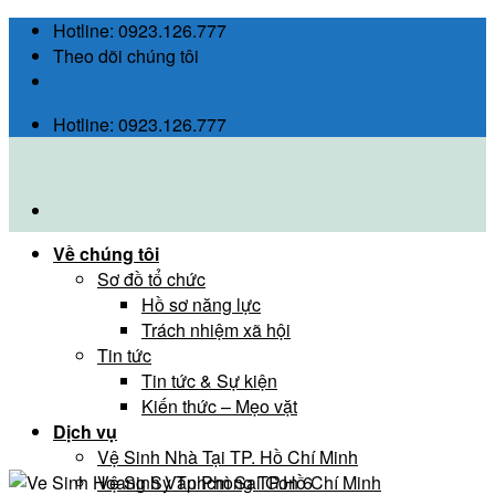
Skip
Hotline: 0923.126.777
to
Theo dõi chúng tôi
content
Hotline: 0923.126.777
Về chúng tôi
Sơ đồ tổ chức
Hồ sơ năng lực
Trách nhiệm xã hội
Tin tức
Tin tức & Sự kiện
Kiến thức – Mẹo vặt
Dịch vụ
Vệ Sinh Nhà Tại TP. Hồ Chí Minh
Vệ Sinh Văn Phòng TP.Hồ Chí Minh