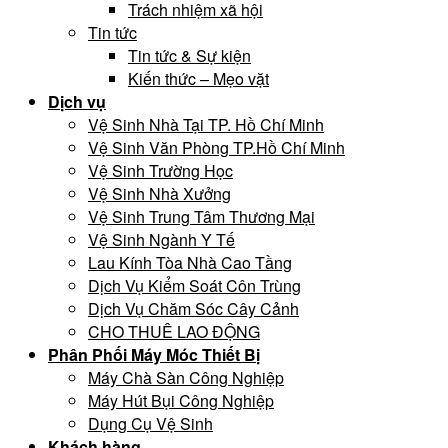
Trách nhiệm xã hội
Tin tức
Tin tức & Sự kiện
Kiến thức – Mẹo vặt
Dịch vụ
Vệ Sinh Nhà Tại TP. Hồ Chí Minh
Vệ Sinh Văn Phòng TP.Hồ Chí Minh
Vệ Sinh Trường Học
Vệ Sinh Nhà Xưởng
Vệ Sinh Trung Tâm Thương Mại
Vệ Sinh Ngành Y Tế
Lau Kính Tòa Nhà Cao Tầng
Dịch Vụ Kiểm Soát Côn Trùng
Dịch Vụ Chăm Sóc Cây Cảnh
CHO THUÊ LAO ĐỘNG
Phân Phối Máy Móc Thiết Bị
Máy Chà Sàn Công Nghiệp
Máy Hút Bụi Công Nghiệp
Dụng Cụ Vệ Sinh
Khách hàng