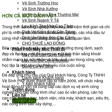
Vệ Sinh Trường Học
Vệ Sinh Nhà Xưởng
Vệ Sinh Trung Tâm Thương Mại
HƠN CẢ MỘT DỊCH VỤ !
Vệ Sinh Ngành Y Tế
Lau Kính Tòa Nhà Cao Tầng
Trong thời đại công nghiệp hiện nay, tiết kiệm thời gian và chi
Dịch Vụ Kiểm Soát Côn Trùng
phí là những vấn đề mà các doanh nghiệp, các nhà đầu tư
Dịch Vụ Chăm Sóc Cây Cảnh
cũng như mọi người trong chúng ta luôn quan tâm.
CHO THUÊ LAO ĐỘNG
Bên cạnh đó, nhu cầu về một môi trường trong lành, sạch
Phân Phối Máy Móc Thiết Bị
đẹp và thoáng mát để mang lại một tinh thần sảng khoái
Máy Chà Sàn Công Nghiệp
nhằm mang lại sức khỏe và hiệu quả cao trong công việc,
Máy Hút Bụi Công Nghiệp
học tập là một nhu cầu thiết yếu của cuộc sống.
Dụng Cụ Vệ Sinh
Khách hàng
Để đáp ứng nhu cầu của Quý khách hàng, Công Ty TNHH
Danh sách Khách hàng
Vệ Sinh PAP được thành lập từ năm 2009, với chức năng
Ý kiến khách hàng
hoạt động tư vấn và cung cấp các dịch vụ vệ sinh công
Tuyển dụng
nghiệp cho các công trình như: cao ốc văn phòng, căn hộ
Liên hệ
cao cấp, trường học, bệnh viện, nhà máy, khách sạn, siêu thị,
0923 126 777
các công trình sau xây dựng…