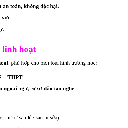
 an toàn, không độc hại.
 vực.
ỳ.
 linh hoạt
hoạt
, phù hợp cho mọi loại hình trường học:
CS – THPT
m ngoại ngữ, cơ sở đào tạo nghề
c mới / sau lễ / sau tu sửa)