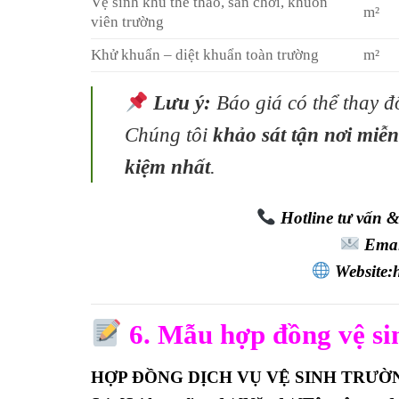
Vệ sinh khu thể thao, sân chơi, khuôn
m²
viên trường
Khử khuẩn – diệt khuẩn toàn trường
m²
Lưu ý:
Báo giá có thể thay đổ
Chúng tôi
khảo sát tận nơi miễn
kiệm nhất
.
Hotline tư vấn 
Emai
Website:
6. Mẫu hợp đồng vệ si
HỢP ĐỒNG DỊCH VỤ VỆ SINH TRƯỜ