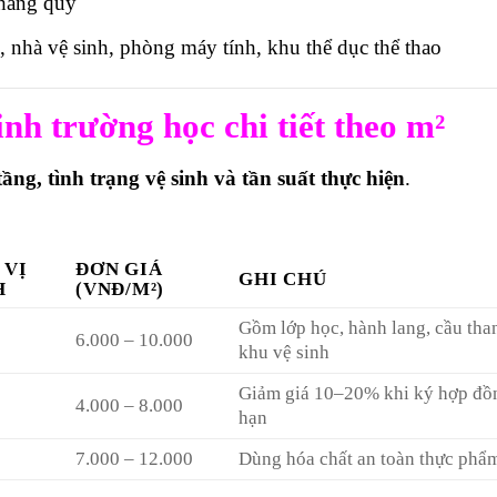
 hàng quý
, nhà vệ sinh, phòng máy tính, khu thể dục thể thao
inh trường học chi tiết theo m²
 tầng, tình trạng vệ sinh và tần suất thực hiện
.
 VỊ
ĐƠN GIÁ
GHI CHÚ
H
(VNĐ/M²)
Gồm lớp học, hành lang, cầu tha
6.000 – 10.000
khu vệ sinh
Giảm giá 10–20% khi ký hợp đồ
4.000 – 8.000
hạn
7.000 – 12.000
Dùng hóa chất an toàn thực phẩ