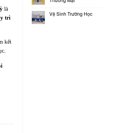
Thương Mại
kỳ
là
Vệ Sinh Trường Học
y trì
m kết
ục.
i