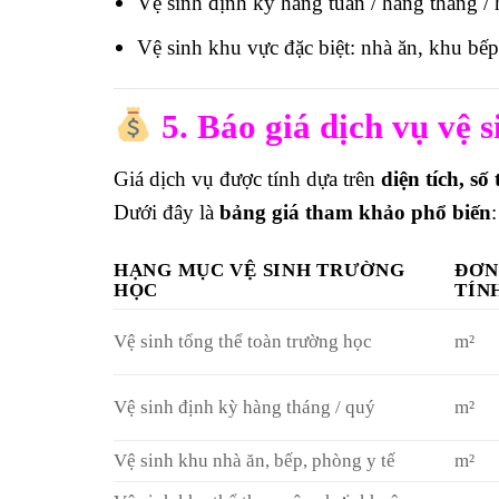
Vệ sinh định kỳ hàng tuần / hàng tháng /
Vệ sinh khu vực đặc biệt: nhà ăn, khu bếp
5. Báo giá dịch vụ vệ s
Giá dịch vụ được tính dựa trên
diện tích, số
Dưới đây là
bảng giá tham khảo phổ biến
:
HẠNG MỤC VỆ SINH TRƯỜNG
ĐƠN
HỌC
TÍN
Vệ sinh tổng thể toàn trường học
m²
Vệ sinh định kỳ hàng tháng / quý
m²
Vệ sinh khu nhà ăn, bếp, phòng y tế
m²