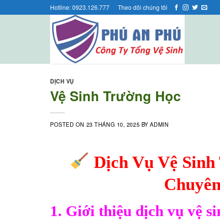
Skip
Hotline: 0923.126.777
Theo dõi chúng tôi
to
content
DỊCH VỤ
Vệ Sinh Trường Học
POSTED ON
23 THÁNG 10, 2025
BY
ADMIN
Dịch Vụ Vệ Sinh
Chuyên
1. Giới thiệu dịch vụ vệ s