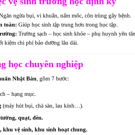
c vệ sinh trường học định kỳ
Ngăn ngừa bụi, vi khuẩn, nấm mốc, côn trùng gây bệnh.
n toàn:
Giúp học sinh tập trung hơn trong học tập.
trường:
Trường sạch – học sinh khỏe – phụ huynh yên tâ
ết kiệm chi phí bảo dưỡng lâu dài.
ng học chuyên nghiệp
 chuẩn Nhật Bản
, gồm 7 bước:
ích – hạng mục.
g
(máy hút bụi, chà sàn, lau kính…).
 tường, quạt, đèn.
, khu vệ sinh, khu sinh hoạt chung.