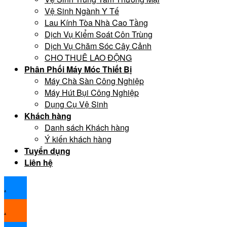
Vệ Sinh Ngành Y Tế
Lau Kính Tòa Nhà Cao Tầng
Dịch Vụ Kiểm Soát Côn Trùng
Dịch Vụ Chăm Sóc Cây Cảnh
CHO THUÊ LAO ĐỘNG
Phân Phối Máy Móc Thiết Bị
Máy Chà Sàn Công Nghiệp
Máy Hút Bụi Công Nghiệp
Dụng Cụ Vệ Sinh
Khách hàng
Danh sách Khách hàng
Ý kiến khách hàng
Tuyển dụng
Liên hệ
.
.