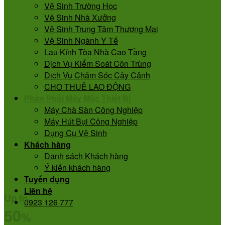
Vệ Sinh Trường Học
Vệ Sinh Nhà Xưởng
Vệ Sinh Trung Tâm Thương Mại
Vệ Sinh Ngành Y Tế
Lau Kính Tòa Nhà Cao Tầng
Dịch Vụ Kiểm Soát Côn Trùng
Dịch Vụ Chăm Sóc Cây Cảnh
CHO THUÊ LAO ĐỘNG
Phân Phối Máy Móc Thiết Bị
Máy Chà Sàn Công Nghiệp
Máy Hút Bụi Công Nghiệp
Dụng Cụ Vệ Sinh
Khách hàng
Danh sách Khách hàng
Ý kiến khách hàng
Tuyển dụng
Liên hệ
Up to
0923 126 777
50
%