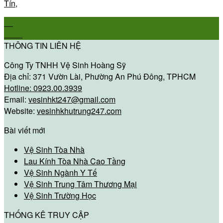
Tín,
16
Th12
THÔNG TIN LIÊN HỆ
Công Ty TNHH Vệ Sinh Hoàng Sỹ
Địa chỉ: 371 Vườn Lài, Phường An Phú Đông, TPHCM
Hotline: 0923.00.3939
Email:
vesinhkt247@gmail.com
Website:
vesinhkhutrung247.com
Bài viết mới
Vệ Sinh Tòa Nhà
Lau Kính Tòa Nhà Cao Tầng
Vệ Sinh Ngành Y Tế
Vệ Sinh Trung Tâm Thương Mại
Vệ Sinh Trường Học
THỐNG KÊ TRUY CẬP