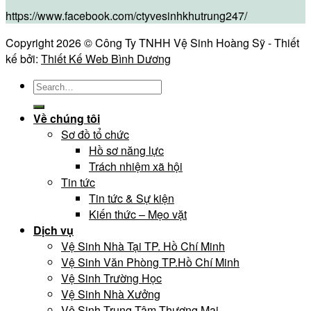
https://www.facebook.com/ctyvesinhkhutrung247/
Copyright 2026 © Công Ty TNHH Vệ Sinh Hoàng Sỹ - Thiết
kế bởi:
Thiết Kế Web Bình Dương
Về chúng tôi
Sơ đồ tổ chức
Hồ sơ năng lực
Trách nhiệm xã hội
Tin tức
Tin tức & Sự kiện
Kiến thức – Mẹo vặt
Dịch vụ
Vệ Sinh Nhà Tại TP. Hồ Chí Minh
Vệ Sinh Văn Phòng TP.Hồ Chí Minh
Vệ Sinh Trường Học
Vệ Sinh Nhà Xưởng
Vệ Sinh Trung Tâm Thương Mại