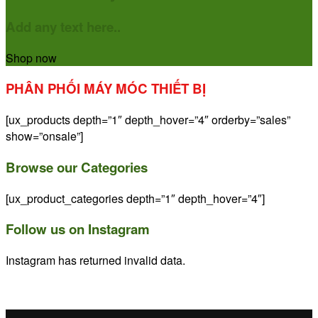
Add any text here..
Shop now
PHÂN PHỐI MÁY MÓC THIẾT BỊ
[ux_products depth=”1″ depth_hover=”4″ orderby=”sales”
show=”onsale”]
Browse our Categories
[ux_product_categories depth=”1″ depth_hover=”4″]
Follow us on Instagram
Instagram has returned invalid data.