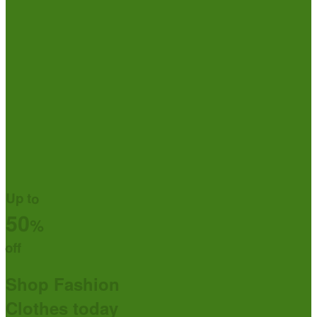
Up to
50
%
off
Shop Fashion
Clothes today