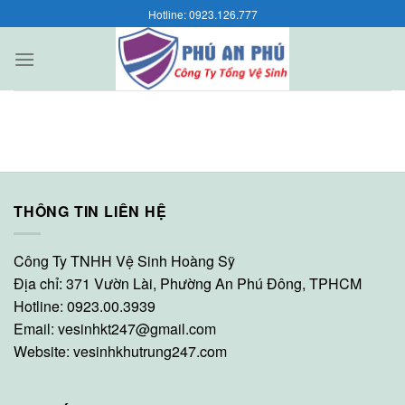
Skip
Hotline: 0923.126.777
to
content
THÔNG TIN LIÊN HỆ
Công Ty TNHH Vệ Sinh Hoàng Sỹ
Địa chỉ: 371 Vườn Lài, Phường An Phú Đông, TPHCM
Hotline: 0923.00.3939
Email:
vesinhkt247@gmail.com
Website:
vesinhkhutrung247.com