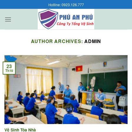
Skip
Hotline: 0923.126.777
to
content
AUTHOR ARCHIVES:
ADMIN
23
Th10
Vệ Sinh Tòa Nhà