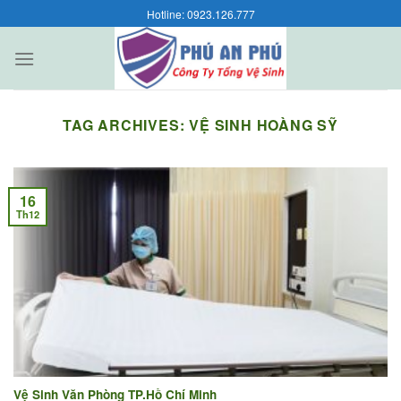
Skip
Hotline: 0923.126.777
to
content
TAG ARCHIVES:
VỆ SINH HOÀNG SỸ
16
Th12
Vệ Sinh Văn Phòng TP.Hồ Chí Minh